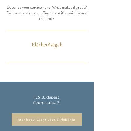
Describe your service here. What makes it great?
Tell people what you offer, where it’s available and
the price.
Elérhetőségek
1125 Budapest,
Cédrus utca 2.
Istenhegyi Szent László Plébánia