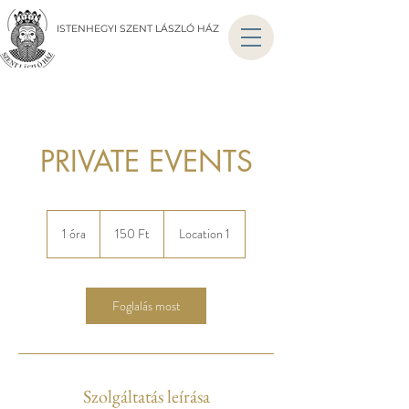
ISTENHEGYI SZENT LÁSZLÓ HÁZ
PRIVATE EVENTS
150
magyar
1 óra
1
150 Ft
Location 1
forint
ó
r
Foglalás most
Szolgáltatás leírása