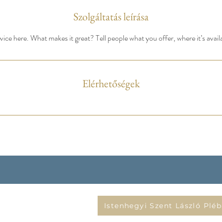
Szolgáltatás leírása
ice here. What makes it great? Tell people what you offer, where it’s avail
Elérhetőségek
@sztlaszlohaz.hu
Istenhegyi Szent László Pléb