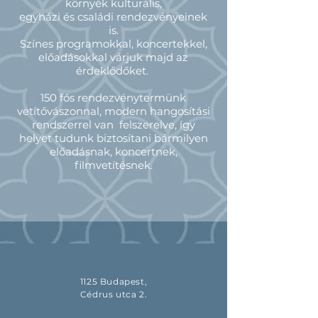
környék kulturális,
egyházi és családi rendezvényeinek
is.
Színes programokkal, koncertekkel,
előadásokkal várjuk majd az
érdeklődőket.
150 fős rendezvénytermünk
vetítővászonnal, modern hangosítási
rendszerrel van felszerelve, így
helyet tudunk biztosítani bármilyen
előadásnak, koncertnek,
filmvetítésnek.
1125 Budapest,
Cédrus utca 2.