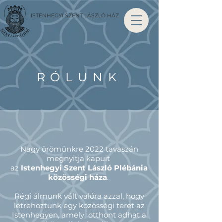
ISTENHEGYI SZENT LÁSZLÓ HÁZ
RÓLUNK
Nagy örömünkre 2022 tavaszán
megnyitja kapuit
az
Istenhegyi Szent László Plébánia
közösségi háza
.
Régi álmunk vált valóra azzal, hogy
létrehoztunk egy közösségi teret az
Istenhegyen, amely otthont adhat a