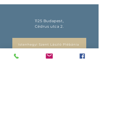
1125 Budapest,
Cédrus utca 2.
Istenhegyi Szent László Plébánia
info@sztlaszlohaz.hu